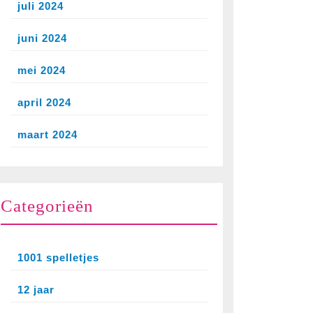
juli 2024
juni 2024
mei 2024
april 2024
maart 2024
Categorieën
1001 spelletjes
12 jaar