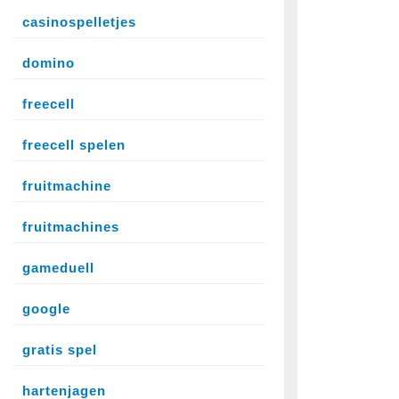
casinospelletjes
domino
freecell
freecell spelen
fruitmachine
fruitmachines
gameduell
google
gratis spel
hartenjagen