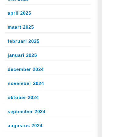
april 2025
maart 2025
februari 2025
januari 2025
december 2024
november 2024
oktober 2024
september 2024
augustus 2024