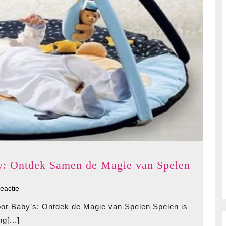
Leuke
y: Ontdek Samen de Magie van Spelen
Spellet
eactie
voor
Jouw
 voor Baby’s: Ontdek de Magie van Spelen Spelen is
Baby:
g[...]