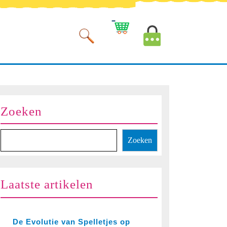
Cart
MyAccount
Image
Image
Zoeken
Zoeken
Laatste artikelen
De Evolutie van Spelletjes op