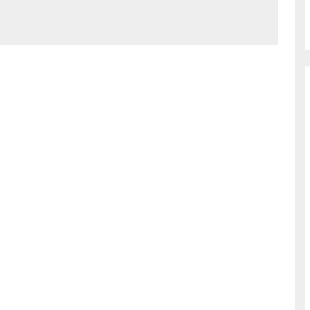
Ontdek
Samen
de
Magie
van
Spelen