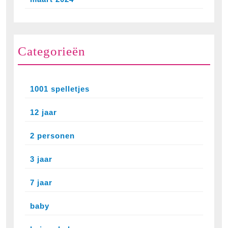
Categorieën
1001 spelletjes
12 jaar
2 personen
3 jaar
7 jaar
baby