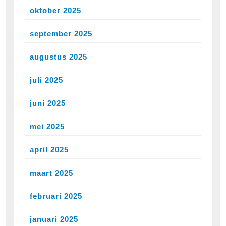
oktober 2025
september 2025
augustus 2025
juli 2025
juni 2025
mei 2025
april 2025
maart 2025
februari 2025
januari 2025