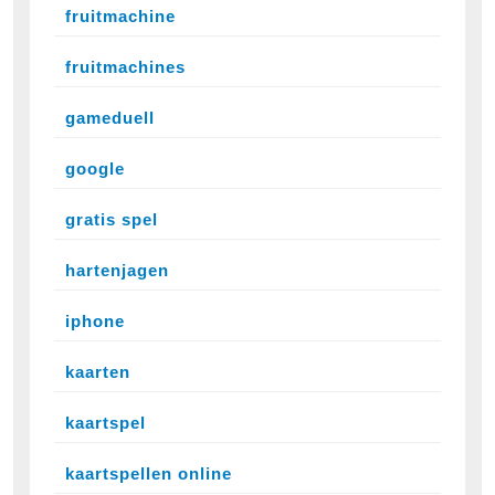
fruitmachine
fruitmachines
gameduell
google
gratis spel
hartenjagen
iphone
kaarten
kaartspel
kaartspellen online