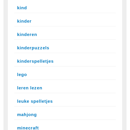
kind
kinder
kinderen
kinderpuzzels
kinderspelletjes
lego
leren lezen
leuke spelletjes
mahjong
minecraft