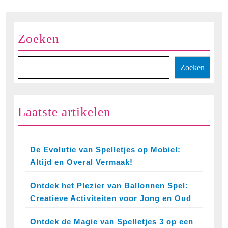
Zoeken
Zoeken
Laatste artikelen
De Evolutie van Spelletjes op Mobiel:
Altijd en Overal Vermaak!
Ontdek het Plezier van Ballonnen Spel:
Creatieve Activiteiten voor Jong en Oud
Ontdek de Magie van Spelletjes 3 op een