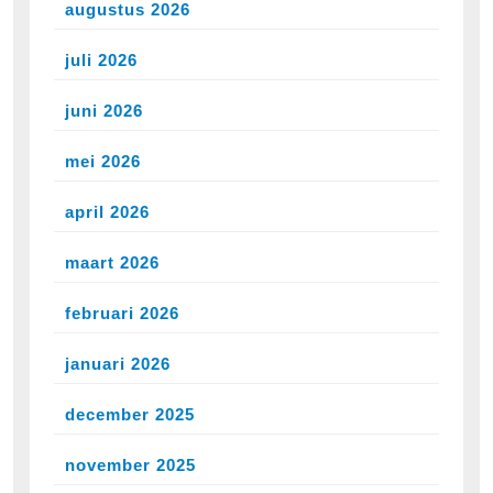
augustus 2026
juli 2026
juni 2026
mei 2026
april 2026
maart 2026
februari 2026
januari 2026
december 2025
november 2025