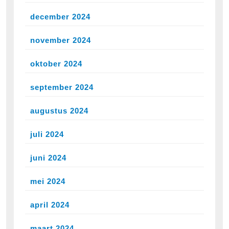
december 2024
november 2024
oktober 2024
september 2024
augustus 2024
juli 2024
juni 2024
mei 2024
april 2024
maart 2024