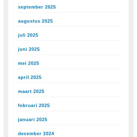
september 2025
augustus 2025
juli 2025
juni 2025
mei 2025
april 2025
maart 2025
februari 2025
januari 2025
december 2024