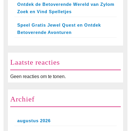
Ontdek de Betoverende Wereld van Zylom
Zoek en Vind Spelletjes
Speel Gratis Jewel Quest en Ontdek
Betoverende Avonturen
Laatste reacties
Geen reacties om te tonen.
Archief
augustus 2026