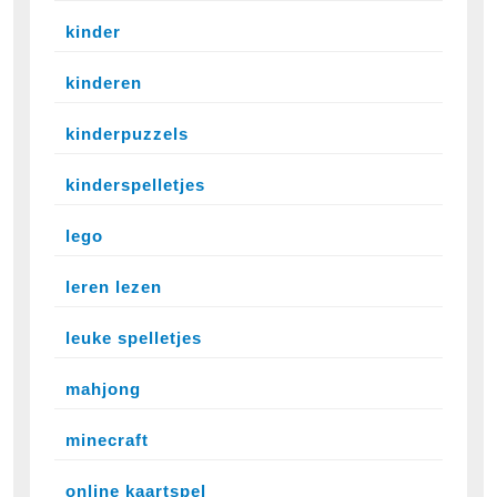
kinder
kinderen
kinderpuzzels
kinderspelletjes
lego
leren lezen
leuke spelletjes
mahjong
minecraft
online kaartspel