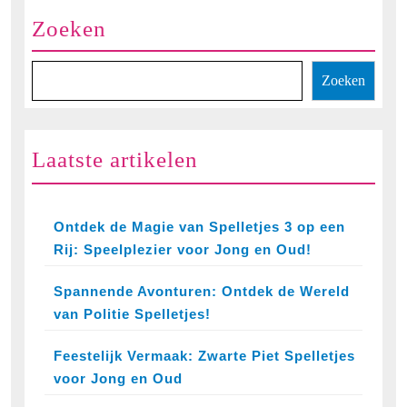
Zoeken
Zoeken
Laatste artikelen
Ontdek de Magie van Spelletjes 3 op een
Rij: Speelplezier voor Jong en Oud!
Spannende Avonturen: Ontdek de Wereld
van Politie Spelletjes!
Feestelijk Vermaak: Zwarte Piet Spelletjes
voor Jong en Oud