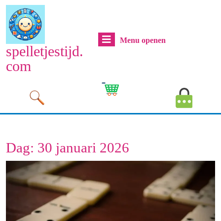
Naar
de
inhoud
Menu
Menu openen
gaan
spelletjestijd.
Naar
openen
com
de
inhoud
Cart
MyAcco
gaan
Image
Image
Dag:
30 januari 2026