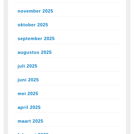
november 2025
oktober 2025
september 2025
augustus 2025
juli 2025
juni 2025
mei 2025
april 2025
maart 2025