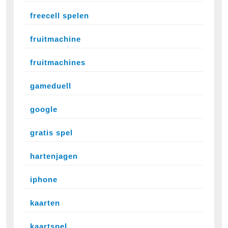
freecell spelen
fruitmachine
fruitmachines
gameduell
google
gratis spel
hartenjagen
iphone
kaarten
kaartspel