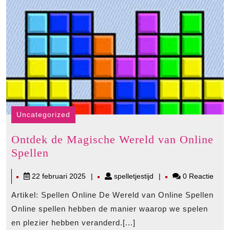
Uncategorized
Ontdek de Magische Wereld van Online
Ontdek
Spellen
de
22
spelletjestijd
22 februari 2025
spelletjestijd
0 Reactie
Magische
februari
Wereld
Artikel: Spellen Online De Wereld van Online Spellen
2025
van
Online spellen hebben de manier waarop we spelen
Online
en plezier hebben veranderd.[...]