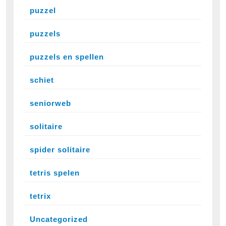
puzzel
puzzels
puzzels en spellen
schiet
seniorweb
solitaire
spider solitaire
tetris spelen
tetrix
Uncategorized