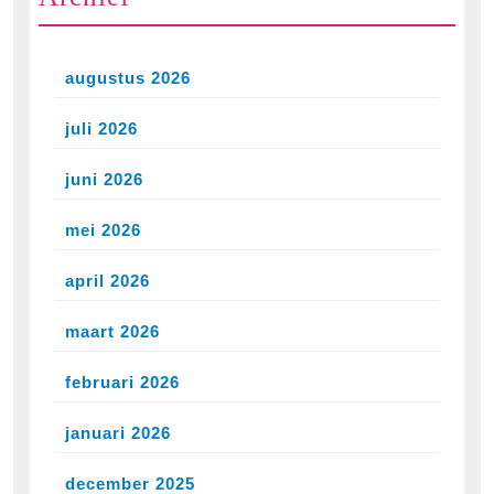
augustus 2026
juli 2026
juni 2026
mei 2026
april 2026
maart 2026
februari 2026
januari 2026
december 2025