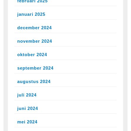
februari 2025
januari 2025
december 2024
november 2024
oktober 2024
september 2024
augustus 2024
juli 2024
juni 2024
mei 2024