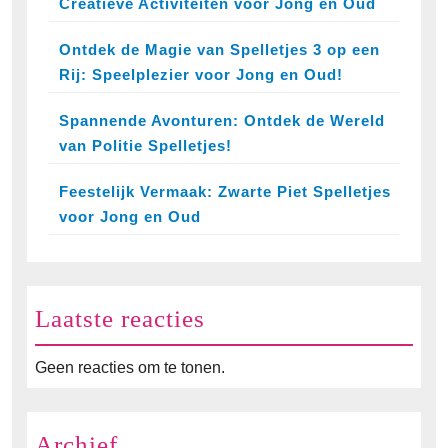
Creatieve Activiteiten voor Jong en Oud
Ontdek de Magie van Spelletjes 3 op een
Rij: Speelplezier voor Jong en Oud!
Spannende Avonturen: Ontdek de Wereld
van Politie Spelletjes!
Feestelijk Vermaak: Zwarte Piet Spelletjes
voor Jong en Oud
Laatste reacties
Geen reacties om te tonen.
Archief