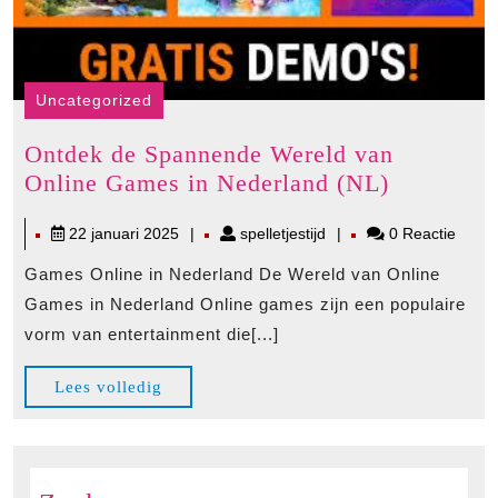
Uncategorized
Ontdek de Spannende Wereld van
Ontdek
Online Games in Nederland (NL)
de
22
spelletjestijd
22 januari 2025
spelletjestijd
0 Reactie
Spannend
januari
Wereld
Games Online in Nederland De Wereld van Online
2025
van
Games in Nederland Online games zijn een populaire
Online
vorm van entertainment die[...]
Games
in
Lees
Lees volledig
Nederlan
volledig
(NL)