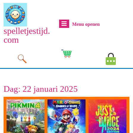
Naar
de
inhoud
Menu
Menu openen
gaan
spelletjestijd.
Naar
openen
com
de
inhoud
Cart
MyAcco
gaan
Image
Image
Dag:
22 januari 2025