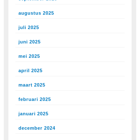
augustus 2025
juli 2025
juni 2025
mei 2025
april 2025
maart 2025
februari 2025
januari 2025
december 2024