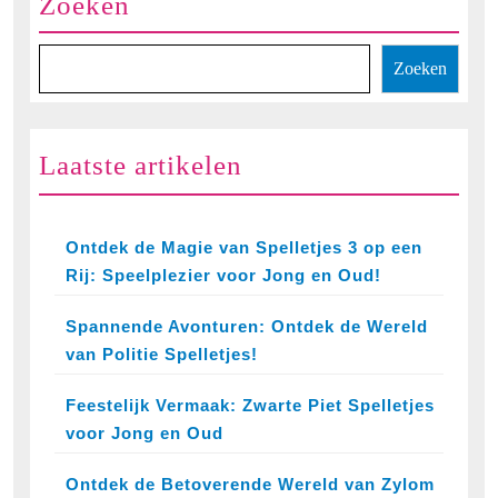
Zoeken
Zoeken
Laatste artikelen
Ontdek de Magie van Spelletjes 3 op een
Rij: Speelplezier voor Jong en Oud!
Spannende Avonturen: Ontdek de Wereld
van Politie Spelletjes!
Feestelijk Vermaak: Zwarte Piet Spelletjes
voor Jong en Oud
Ontdek de Betoverende Wereld van Zylom