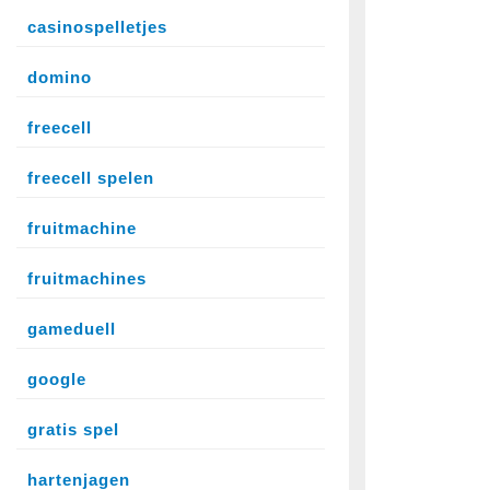
casinospelletjes
domino
freecell
freecell spelen
fruitmachine
fruitmachines
gameduell
google
gratis spel
hartenjagen