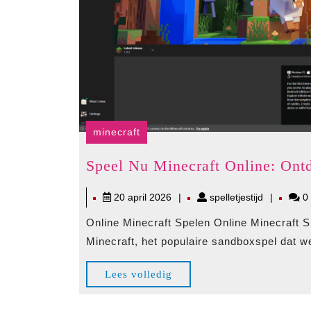
minecraft
Speel Nu Minecraft Online: Ontd
20
spelletjesti
20 april 2026
spelletjestijd
0
april
Online Minecraft Spelen Online Minecraft S
2026
Minecraft, het populaire sandboxspel dat we
Lees
Lees volledig
volledig