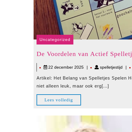
Uncategorized
De Voordelen van Actief Spellet
22
spelle
22 december 2025
spelletjestijd
december
Artikel: Het Belang van Spelletjes Spelen H
2025
niet alleen leuk, maar ook erg[...]
Lees
Lees volledig
volledig