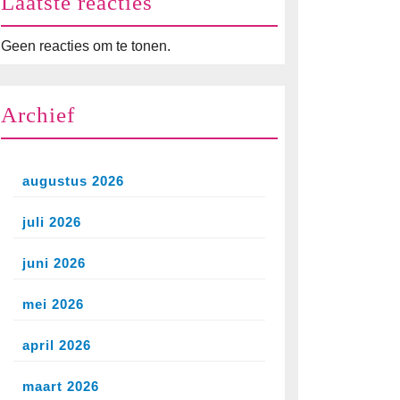
Laatste reacties
Geen reacties om te tonen.
Archief
augustus 2026
juli 2026
juni 2026
mei 2026
april 2026
maart 2026