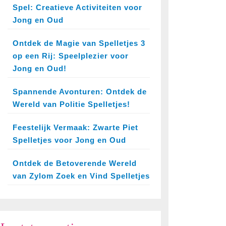
Spel: Creatieve Activiteiten voor
Jong en Oud
Ontdek de Magie van Spelletjes 3
op een Rij: Speelplezier voor
Jong en Oud!
Spannende Avonturen: Ontdek de
Wereld van Politie Spelletjes!
Feestelijk Vermaak: Zwarte Piet
Spelletjes voor Jong en Oud
Ontdek de Betoverende Wereld
van Zylom Zoek en Vind Spelletjes