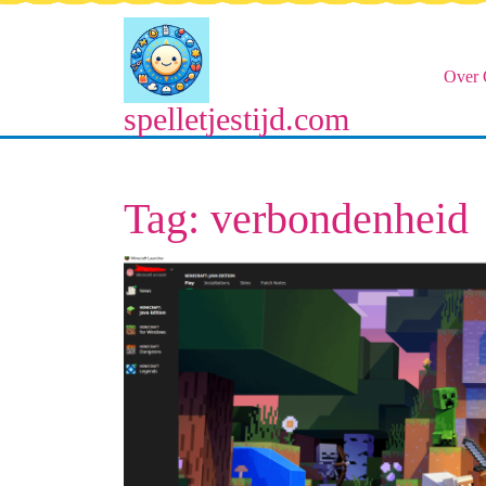
Naar
de
inhoud
Over 
gaan
spelletjestijd.com
Naar
de
inhoud
gaan
Tag:
verbondenheid