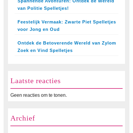
Spannende Avonturen: Ontdek de Wereld
van Politie Spelletjes!
Feestelijk Vermaak: Zwarte Piet Spelletjes
voor Jong en Oud
Ontdek de Betoverende Wereld van Zylom
Zoek en Vind Spelletjes
Laatste reacties
Geen reacties om te tonen.
Archief