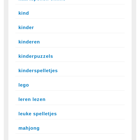
kind
kinder
kinderen
kinderpuzzels
kinderspelletjes
lego
leren lezen
leuke spelletjes
mahjong