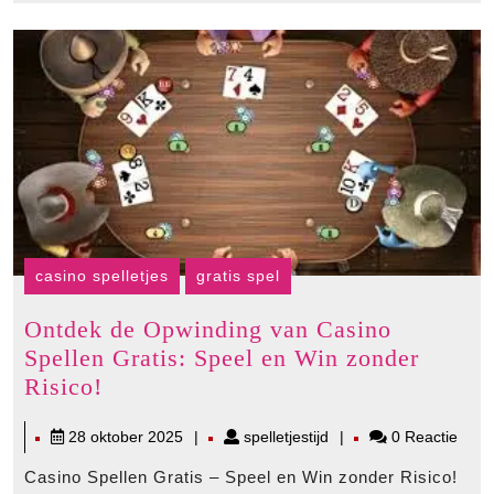
casino spelletjes
gratis spel
Ontdek de Opwinding van Casino
Spellen Gratis: Speel en Win zonder
Ontdek
Risico!
de
28
spelletjestijd
28 oktober 2025
spelletjestijd
0 Reactie
Opwinding
oktober
van
Casino Spellen Gratis – Speel en Win zonder Risico!
2025