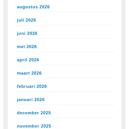
augustus 2026
juli 2026
juni 2026
mei 2026
april 2026
maart 2026
februari 2026
januari 2026
december 2025
november 2025