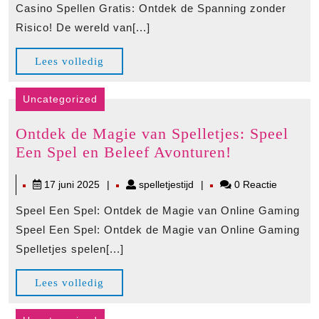
Casino
Casino Spellen Gratis: Ontdek de Spanning zonder
Spellen
Risico! De wereld van[...]
Gratis:
Speel
Lees
Lees volledig
en
volledig
Win
Uncategorized
zonder
Ontdek de Magie van Spelletjes: Speel
Risico!
Ontdek
Een Spel en Beleef Avonturen!
de
17
spelletjestijd
17 juni 2025
spelletjestijd
0 Reactie
Magie
juni
van
Speel Een Spel: Ontdek de Magie van Online Gaming
2025
Spelletjes:
Speel Een Spel: Ontdek de Magie van Online Gaming
Speel
Spelletjes spelen[...]
Een
Spel
Lees
Lees volledig
en
volledig
Beleef