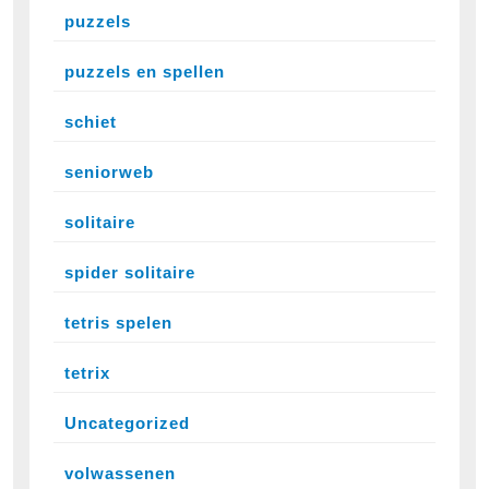
puzzels
puzzels en spellen
schiet
seniorweb
solitaire
spider solitaire
tetris spelen
tetrix
Uncategorized
volwassenen