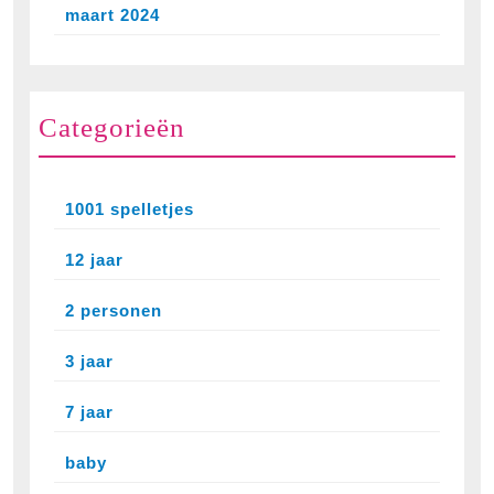
maart 2024
Categorieën
1001 spelletjes
12 jaar
2 personen
3 jaar
7 jaar
baby