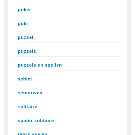
poker
poki
puzzel
puzzels
puzzels en spellen
schiet
seniorweb
solitaire
spider solitaire
tetris spelen