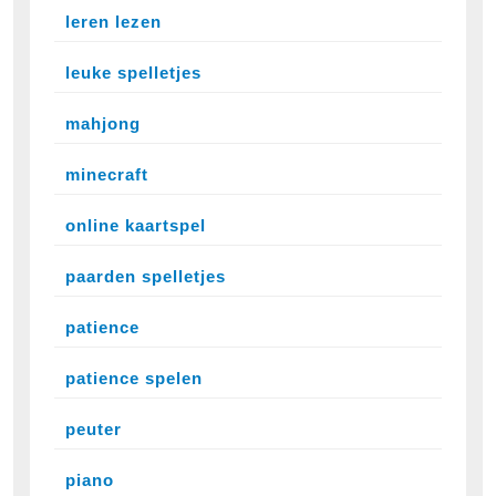
leren lezen
leuke spelletjes
mahjong
minecraft
online kaartspel
paarden spelletjes
patience
patience spelen
peuter
piano