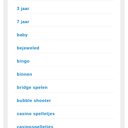
3 jaar
7 jaar
baby
bejeweled
bingo
binnen
bridge spelen
bubble shooter
casino spelletjes
casinospelletjes