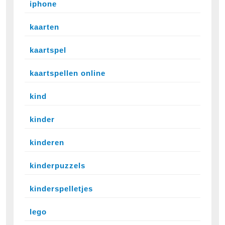
iphone
kaarten
kaartspel
kaartspellen online
kind
kinder
kinderen
kinderpuzzels
kinderspelletjes
lego