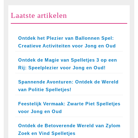
Laatste artikelen
Ontdek het Plezier van Ballonnen Spel:
Creatieve Activiteiten voor Jong en Oud
Ontdek de Magie van Spelletjes 3 op een
Rij: Speelplezier voor Jong en Oud!
Spannende Avonturen: Ontdek de Wereld
van Politie Spelletjes!
Feestelijk Vermaak: Zwarte Piet Spelletjes
voor Jong en Oud
Ontdek de Betoverende Wereld van Zylom
Zoek en Vind Spelletjes