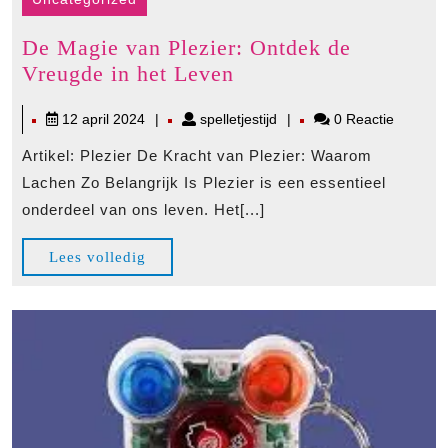
De Magie van Plezier: Ontdek de
De
Vreugde in het Leven
Magie
12
spelletjestijd
12 april 2024
spelletjestijd
0 Reactie
van
april
Plezier:
Artikel: Plezier De Kracht van Plezier: Waarom
2024
Ontdek
Lachen Zo Belangrijk Is Plezier is een essentieel
de
onderdeel van ons leven. Het[...]
Vreugde
in
Lees
Lees volledig
het
volledig
Leven