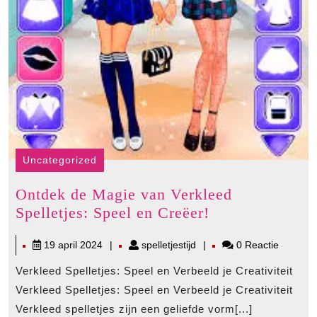
Uncategorized
Ontdek de Magie van Verkleed
Ontdek
Spelletjes: Speel en Creëer!
de
19
spelletjestijd
19 april 2024
spelletjestijd
0 Reactie
Magie
april
van
Verkleed Spelletjes: Speel en Verbeeld je Creativiteit
2024
Verkleed
Verkleed Spelletjes: Speel en Verbeeld je Creativiteit
Spelletjes:
Verkleed spelletjes zijn een geliefde vorm[...]