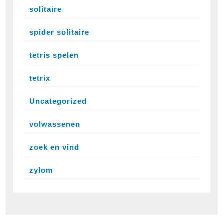
solitaire
spider solitaire
tetris spelen
tetrix
Uncategorized
volwassenen
zoek en vind
zylom