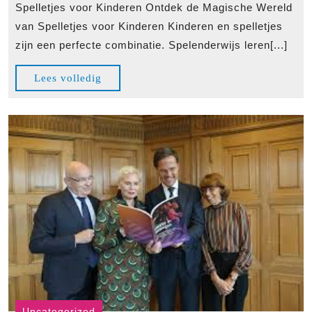
Spelletj
Spelletjes voor Kinderen Ontdek de Magische Wereld
2024
voor
van Spelletjes voor Kinderen Kinderen en spelletjes
Kindere
zijn een perfecte combinatie. Spelenderwijs leren[...]
Ontdek
het
Lees
Lees volledig
Speelpl
volledig
Uncategorized