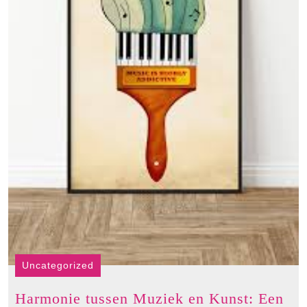
Uncategorized
Harmonie tussen Muziek en Kunst: Een