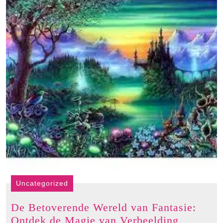
Uncategorized
De Betoverende Wereld van Fantasie:
De
Ontdek de Magie van Verbeelding