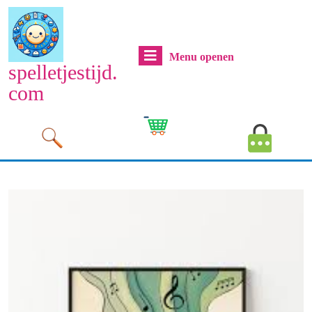
Naar
de
inhoud
Menu
Menu openen
gaan
spelletjestijd.
Naar
openen
com
de
inhoud
Cart
MyAcco
gaan
Image
Image