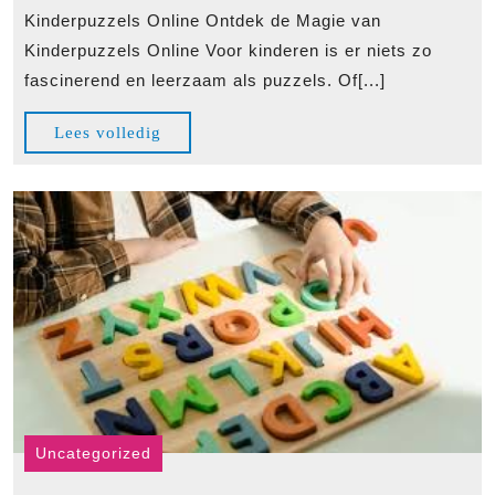
april
van
Kinderpuzzels Online Ontdek de Magie van
2024
Kinderpuzzels
Kinderpuzzels Online Voor kinderen is er niets zo
Online
fascinerend en leerzaam als puzzels. Of[...]
Lees
Lees volledig
volledig
Uncategorized