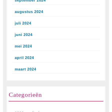
september 2024
augustus 2024
juli 2024
juni 2024
mei 2024
april 2024
maart 2024
Categorieën