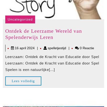
Uncategorized
Ontdek de Leerzame Wereld van
Ontdek
Spelenderwijs Leren
de
16
spelletjestijd
16 april 2024
spelletjestijd
0 Reactie
Leerzame
april
Wereld
Leerzaam: Ontdek de Kracht van Educatie door Spel
2024
van
Leerzaam: Ontdek de Kracht van Educatie door Spel
Spelenderwijs
Spelen is een natuurlijke[...]
Leren
Lees
Lees volledig
volledig