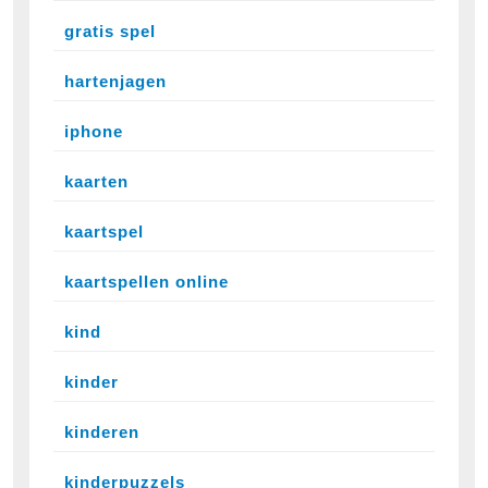
gratis spel
hartenjagen
iphone
kaarten
kaartspel
kaartspellen online
kind
kinder
kinderen
kinderpuzzels