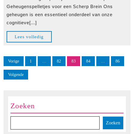
uitdagende
Geheugenspelletjes voor een Scherp Brein Ons
geheugenspelletjes
geheugen is een essentieel onderdeel van onze
cognitieve[...]
Lees
Lees volledig
volledig
Berichtnavigatie
Vorige
1
…
82
83
84
…
86
Volgende
Zoeken
Zoeken