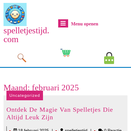
Naar
de
inhoud
Menu
Menu openen
gaan
spelletjestijd.
Naar
openen
com
de
inhoud
Cart
MyAcco
gaan
Image
Image
Maand:
februari 2025
Uncategorized
Ontdek De Magie Van Spelletjes Die
Ontdek
Altijd Leuk Zijn
De
18
spelletjestijd
18 februari 2025
spelletjestijd
0 Reactie