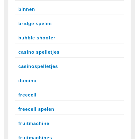
binnen
bridge spelen
bubble shooter
casino spelletjes
casinospelletjes
domino
freecell
freecell spelen
fruitmachine
fruitmachines