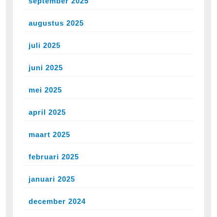
september 2025
augustus 2025
juli 2025
juni 2025
mei 2025
april 2025
maart 2025
februari 2025
januari 2025
december 2024