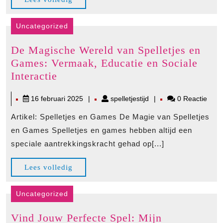
volledig
Uncategorized
De Magische Wereld van Spelletjes en
Games: Vermaak, Educatie en Sociale
De
Interactie
Magische
16
spelletjestijd
16 februari 2025
spelletjestijd
0 Reactie
Wereld
februari
van
Artikel: Spelletjes en Games De Magie van Spelletjes
2025
Spelletjes
en Games Spelletjes en games hebben altijd een
en
speciale aantrekkingskracht gehad op[...]
Games:
Vermaak,
Lees
Lees volledig
Educatie
volledig
en
Uncategorized
Sociale
Vind Jouw Perfecte Spel: Mijn
Interactie