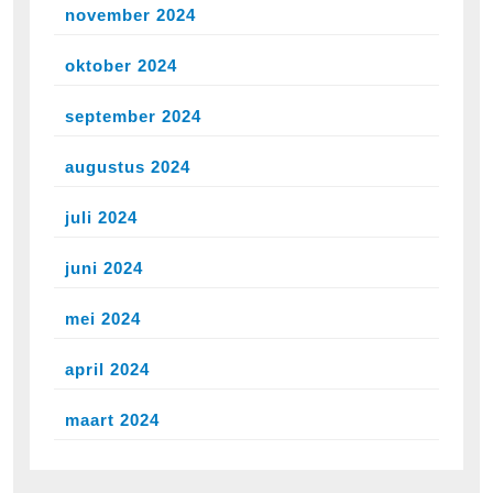
november 2024
oktober 2024
september 2024
augustus 2024
juli 2024
juni 2024
mei 2024
april 2024
maart 2024