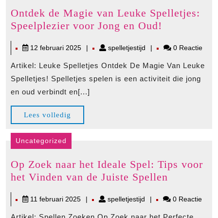
Ontdek de Magie van Leuke Spelletjes:
Ontdek
Speelplezier voor Jong en Oud!
de
12
spelletjestijd
12 februari 2025
spelletjestijd
0 Reactie
Magie
februari
van
Artikel: Leuke Spelletjes Ontdek De Magie Van Leuke
2025
Leuke
Spelletjes! Spelletjes spelen is een activiteit die jong
Spelletjes:
en oud verbindt en[...]
Speelplezie
voor
Lees
Lees volledig
Jong
volledig
en
Uncategorized
Oud!
Op Zoek naar het Ideale Spel: Tips voor
Op
het Vinden van de Juiste Spellen
Zoek
11
spelletjestijd
11 februari 2025
spelletjestijd
0 Reactie
naar
februari
het
Artikel: Spellen Zoeken Op Zoek naar het Perfecte